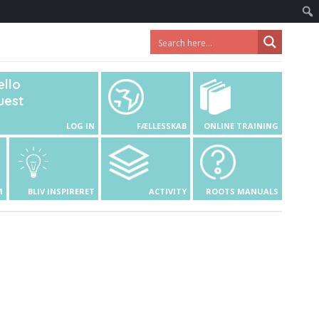
ello
uest
LOG IN
FÆLLESSKAB
ONLINE TRAINING
M
BLIV INSPIRERET
ACTIVITY
ROOTS MANUALS