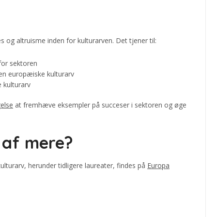
og altruisme inden for kulturarven. Det tjener til:
for sektoren
den europæiske kulturarv
 kulturarv
else
at fremhæve eksempler på succeser i sektoren og øge
 af mere?
turarv, herunder tidligere laureater, findes på
Europa