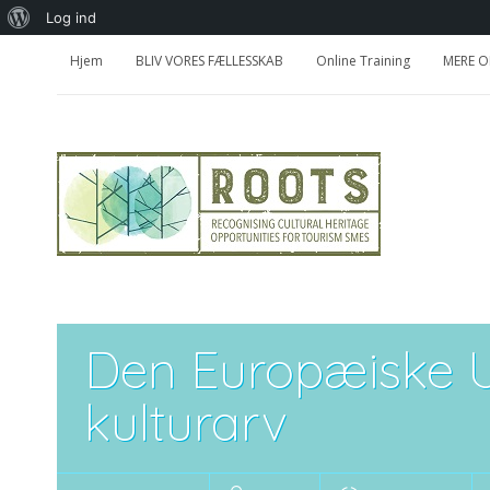
Om
Log ind
WordPress
Hjem
BLIV VORES FÆLLESSKAB
Online Training
MERE O
Den Europæiske Un
kulturarv