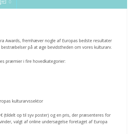
0
tra Awards, fremhæver nogle af Europas bedste resultater
bestræbelser på at øge bevidstheden om vores kulturarv.
les præmier i fire hovedkategorier:
ropas kulturarvssektor
€ (tildelt op til syv poster) og en pris, der præsenteres for
vinder, valgt af online undersøgelse foretaget af Europa