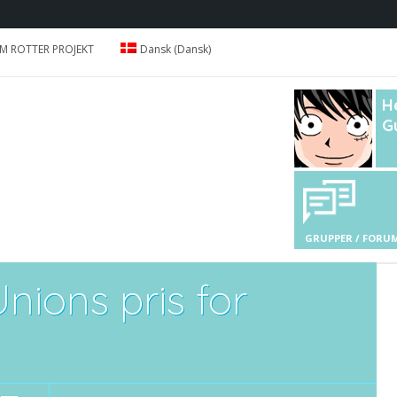
M ROTTER PROJEKT
Dansk
(
Dansk
)
H
G
GRUPPER / FORU
ions pris for