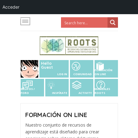
Acceder
Hello
Guest
FORMACIÓN
LOG IN
COMUNIDAD
ON LINE
GRUPOS /
MANUALES
FORO
INSPÍRATE
ACTIVITY
ROOTS
FORMACIÓN ON LINE
Nuestro conjunto de recursos de
aprendizaje está diseñado para crear